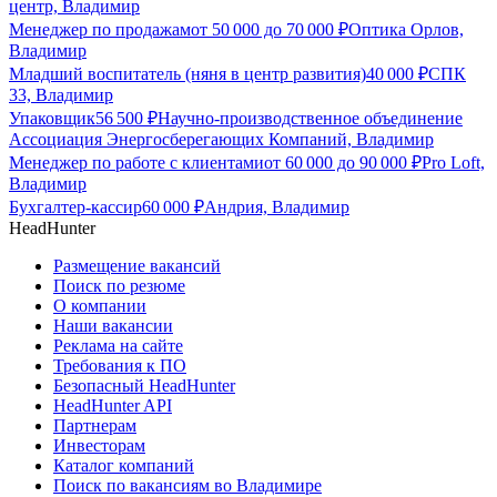
центр, Владимир
Менеджер по продажам
от
50 000
до
70 000
₽
Оптика Орлов,
Владимир
Младший воспитатель (няня в центр развития)
40 000
₽
СПК
33, Владимир
Упаковщик
56 500
₽
Научно-производственное объединение
Ассоциация Энергосберегающих Компаний, Владимир
Менеджер по работе с клиентами
от
60 000
до
90 000
₽
Pro Loft,
Владимир
Бухгалтер-кассир
60 000
₽
Андрия, Владимир
HeadHunter
Размещение вакансий
Поиск по резюме
О компании
Наши вакансии
Реклама на сайте
Требования к ПО
Безопасный HeadHunter
HeadHunter API
Партнерам
Инвесторам
Каталог компаний
Поиск по вакансиям во Владимире