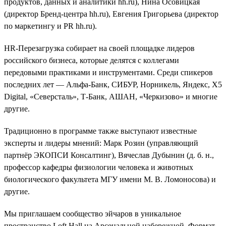
продуктов, данных и аналитики hh.ru), Нина Осовицкая
(директор Бренд-центра hh.ru), Евгения Григорьева (директор
по маркетингу и PR hh.ru).
HR-Перезагрузка собирает на своей площадке лидеров
российского бизнеса, которые делятся с коллегами
передовыми практиками и инструментами. Среди спикеров
последних лет — Альфа-Банк, СИБУР, Норникель, Яндекс, Х5
Digital, «Северсталь», Т-Банк, АШАН, «Черкизово» и многие
другие.
Традиционно в программе также выступают известные
эксперты и лидеры мнений: Марк Розин (управляющий
партнёр ЭКОПСИ Консалтинг), Вячеслав Дубынин (д. б. н.,
профессор кафедры физиологии человека и животных
биологического факультета МГУ имени М. В. Ломоносова) и
другие.
Мы приглашаем сообщество эйчаров в уникальное
пространство Loft Hall на Арсенальной набережной. Формат