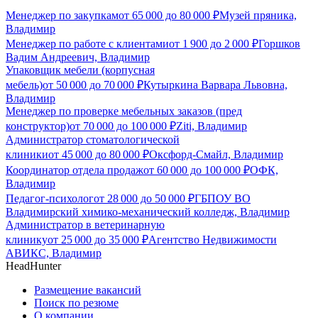
Менеджер по закупкам
от
65 000
до
80 000
₽
Музей пряника,
Владимир
Менеджер по работе с клиентами
от
1 900
до
2 000
₽
Горшков
Вадим Андреевич, Владимир
Упаковщик мебели (корпусная
мебель)
от
50 000
до
70 000
₽
Кутыркина Варвара Львовна,
Владимир
Менеджер по проверке мебельных заказов (пред
конструктор)
от
70 000
до
100 000
₽
Ziti, Владимир
Администратор стоматологической
клиники
от
45 000
до
80 000
₽
Оксфорд-Смайл, Владимир
Координатор отдела продаж
от
60 000
до
100 000
₽
ОФК,
Владимир
Педагог-психолог
от
28 000
до
50 000
₽
ГБПОУ ВО
Владимирский химико-механический колледж, Владимир
Администратор в ветеринарную
клинику
от
25 000
до
35 000
₽
Агентство Недвижимости
АВИКС, Владимир
HeadHunter
Размещение вакансий
Поиск по резюме
О компании