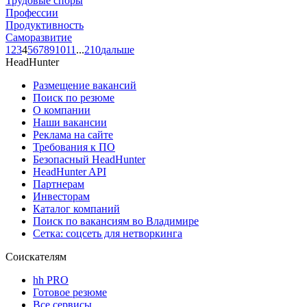
Трудовые споры
Профессии
Продуктивность
Саморазвитие
1
2
3
4
5
6
7
8
9
10
11
...
210
дальше
HeadHunter
Размещение вакансий
Поиск по резюме
О компании
Наши вакансии
Реклама на сайте
Требования к ПО
Безопасный HeadHunter
HeadHunter API
Партнерам
Инвесторам
Каталог компаний
Поиск по вакансиям во Владимире
Сетка: соцсеть для нетворкинга
Соискателям
hh PRO
Готовое резюме
Все сервисы