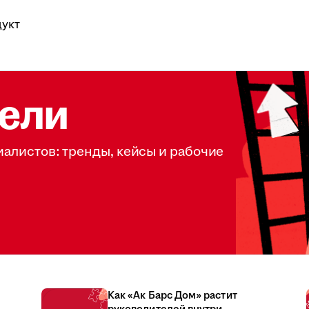
укт
ели
иалистов: тренды, кейсы и рабочие
Как «Ак Барс Дом» растит