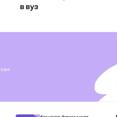
в вуз
 сам