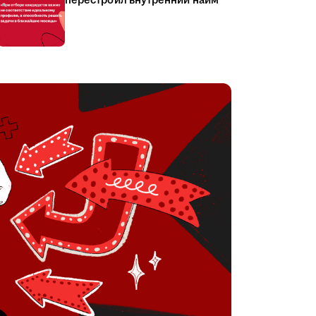
перестроил внутренний найм