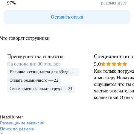
97
%
рекомендует
Оставить отзыв
Что говорят сотрудники
Преимущества и льготы
Специалист по 
5,0
На основании
30
отзывов
Как только погруж
Наличие кухни, места для обеда — 24
атмосферу Новахим
Оплата больничного — 22
ощущается что ты 
Своевременная оплата труда — 21
частью замечатель
коллектива! Отзыв
руководство, пост
активности, обучен
HeadHunter
наставничество и д
Размещение вакансий
питания! Таких ко
Поиск по резюме
отношения к сотру