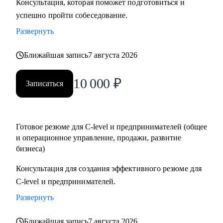
Консультация, которая поможет подготовиться и
определить карьерную цель и шаги для ее достижения.
успешно пройти собеседование.
• Проведем тренировочное собеседование с разбором
Развернуть
ответов, типовых кейсов и обратной связью.
Ближайшая запись
7 августа 2026
Кому могу помочь:
• Директорам по направлениям: общее и операционное
10 000
₽
Записаться
управление, продажи, развитие бизнеса.
• Предпринимателям, рассматривающим возможность
построить классическую карьеру. Помогу войти в
Готовое резюме для C-level и предпринимателей (общее
корпоративный мир без потери свободы и статуса,
и операционное управление, продажи, развитие
сохранив драйв, но добавив стабильность.
бизнеса)
• Руководителям бизнеса и отдельных подразделений,
руководителям групп/отделов.
Консультация для создания эффективного резюме для
C-level и предпринимателей.
Развернуть
Ближайшая запись
7 августа 2026