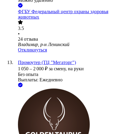
Можно удалённо
ФГБУ Федеральный центр охраны здоровья
животных
3.5
•
24
отзыва
Владимир, р-н Ленинский
Откликнуться
Промоутер (ТЦ "Мегаторг")
1 050
–
2 000
₽
за смену,
на руки
Без опыта
Выплаты: Ежедневно