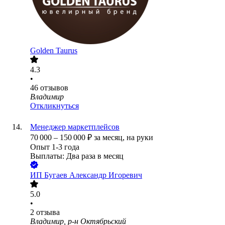
Golden Taurus
4.3
•
46
отзывов
Владимир
Откликнуться
Менеджер маркетплейсов
70 000
–
150 000
₽
за месяц,
на руки
Опыт 1-3 года
Выплаты: Два раза в месяц
ИП
Бугаев Александр Игоревич
5.0
•
2
отзыва
Владимир, р-н Октябрьский