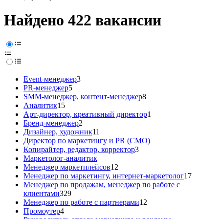
Найдено 422 вакансии
Event-менеджер
3
PR-менеджер
5
SMM-менеджер, контент-менеджер
8
Аналитик
15
Арт-директор, креативный директор
1
Бренд-менеджер
2
Дизайнер, художник
11
Директор по маркетингу и PR (CMO)
Копирайтер, редактор, корректор
3
Маркетолог-аналитик
Менеджер маркетплейсов
12
Менеджер по маркетингу, интернет-маркетолог
17
Менеджер по продажам, менеджер по работе с
клиентами
329
Менеджер по работе с партнерами
12
Промоутер
4