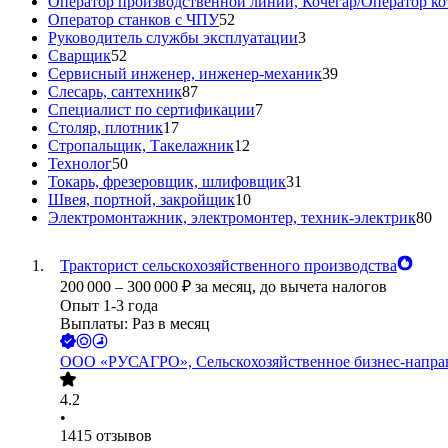
Оператор производственной линии, Кочегар/Оператор ко
Оператор станков с ЧПУ
52
Руководитель службы эксплуатации
3
Сварщик
52
Сервисный инженер, инженер-механик
39
Слесарь, сантехник
87
Специалист по сертификации
7
Столяр, плотник
17
Стропальщик, Такелажник
12
Технолог
50
Токарь, фрезеровщик, шлифовщик
31
Швея, портной, закройщик
10
Электромонтажник, электромонтер, техник-электрик
80
Тракторист сельскохозяйственного производства
200 000
–
300 000
₽
за месяц,
до вычета налогов
Опыт 1-3 года
Выплаты: Раз в месяц
ООО
«РУСАГРО», Сельскохозяйственное бизнес-напра
4.2
•
1415
отзывов