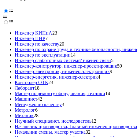
Инженер КИПиА
23
Инженер ПНР
7
Инженер по качеству
20
Инженер по охране труда и технике безопасности, инжен
Инженер по эксплуатации
14
Инженер слаботочных систем/Инженер связи
5
Инженер-конструктор, инженер-проектировщик
59
Инженер-электроник, инженер-электронщик
9
Инженер-энергетик, инженер-электрик
4
Контролёр ОТК
23
Лаборант
18
Мастер по ремонту оборудования, техники
14
Машинист
42
Менеджер по качеству
3
Метролог
6
Механик
28
Научный специалист, исследователь
12
Начальник производства, Главный инженер производства
Начальник смены, мастер участка
32