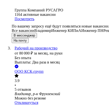
Группа Компаний РУСАГРО
1164
активные вакансии
Посмотреть
По вашему запросу ещё будут появляться новые вакансии
Все вакансии
Владимир
Инженер КИПиА
Инженер ПНР
е
В мессенджер
На почту
Рабочий на производство
от
80 000
₽
за месяц,
на руки
Без опыта
Выплаты: Два раза в месяц
ООО
КСК-групп
3.9
•
5
отзывов
Владимир, р-н Фрунзенский
Можно без резюме
Откликнуться