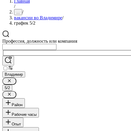
Главная
/
/
...
вакансии во Владимире
/
график 5/2
Профессия, должность или компания
Владимир
5/2
Район
Рабочие часы
Опыт