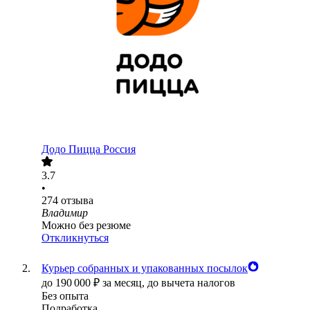
Додо Пицца Россия
3.7
•
274
отзыва
Владимир
Можно без резюме
Откликнуться
Курьер собранных и упакованных посылок
до
190 000
₽
за месяц,
до вычета налогов
Без опыта
Подработка