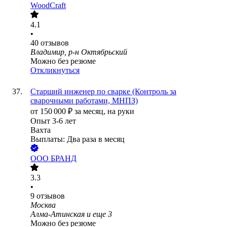
WoodCraft
4.1
•
40
отзывов
Владимир, р-н Октябрьский
Можно без резюме
Откликнуться
Старший инженер по сварке (Контроль за
сварочными работами, МНПЗ)
от
150 000
₽
за месяц,
на руки
Опыт 3-6 лет
Вахта
Выплаты: Два раза в месяц
ООО
БРАНД
3.3
•
9
отзывов
Москва
Алма-Атинская
и еще
3
Можно без резюме