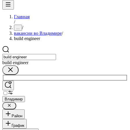
Главная
/
/
...
вакансии во Владимире
/
build engineer
build engineer
Владимир
Район
График