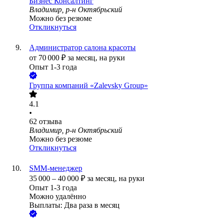
Бизнес Консалтинг
Владимир, р-н Октябрьский
Можно без резюме
Откликнуться
Администратор салона красоты
от
70 000
₽
за месяц,
на руки
Опыт 1-3 года
Группа компаний «Zalevsky Group»
4.1
•
62
отзыва
Владимир, р-н Октябрьский
Можно без резюме
Откликнуться
SMM-менеджер
35 000
–
40 000
₽
за месяц,
на руки
Опыт 1-3 года
Можно удалённо
Выплаты: Два раза в месяц