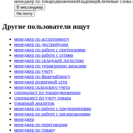
менеджер по товародвижению
Владимир
Ключевые слова 
В мессенджер
На почту
Другие пользователи ищут
менеджер по ассортименту
менеджер по дистрибуции
менеджер по работе с претензиями
менеджер по работе с сетями
менеджер по складской логистике
менеджер по управлению запасами
менеджер по учету
менеджер по франчайзингу
менеджер розничной сети
менеджер складского учета
специалист по товародвижению
специалист по учету товара
товарный аналитик
менеджер по работе с предприятиями
менеджер по работе с организациями
менеджер
менеджер по переговорам
менеджер по товару