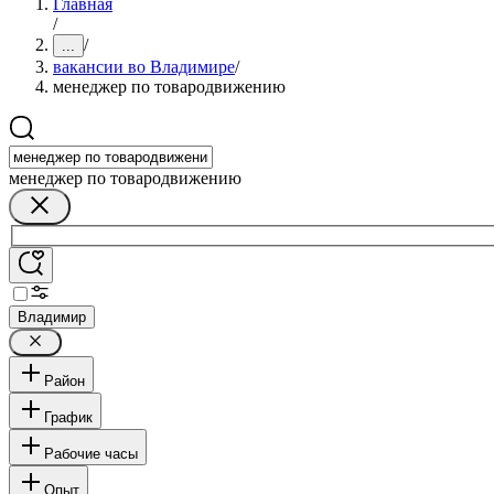
Главная
/
/
...
вакансии во Владимире
/
менеджер по товародвижению
менеджер по товародвижению
Владимир
Район
График
Рабочие часы
Опыт