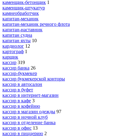
каменщик-бетонщик
1
каменщик-штукатур
камнеобработчик
капитан-механик
капитан-механик речного флота
капитан-наставник
капитан судна
капитан яхты
10
кардиолог
12
картограф
1
карщик
кассир
319
кассир банка
26
кассир-букмекер
кассир букмекерской конторы
кассир в автосалон
кассир в буфет
кассир в интернет-магазин
кассир в кафе
3
кассир в кофейню
кассир в магазин одежды
97
кассир в ночной клуб
кассир в отделение банка
кассир в офис
13
кассир в пиццерию
2