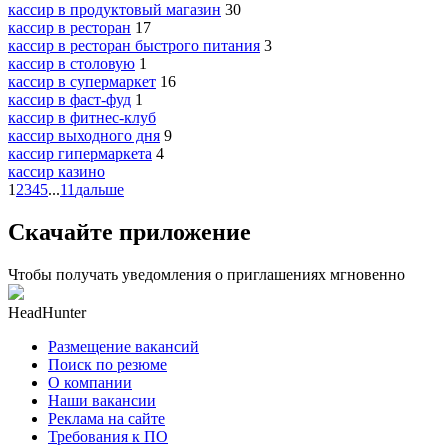
кассир в продуктовый магазин
30
кассир в ресторан
17
кассир в ресторан быстрого питания
3
кассир в столовую
1
кассир в супермаркет
16
кассир в фаст-фуд
1
кассир в фитнес-клуб
кассир выходного дня
9
кассир гипермаркета
4
кассир казино
1
2
3
4
5
...
11
дальше
Скачайте приложение
Чтобы получать уведомления о приглашениях мгновенно
HeadHunter
Размещение вакансий
Поиск по резюме
О компании
Наши вакансии
Реклама на сайте
Требования к ПО