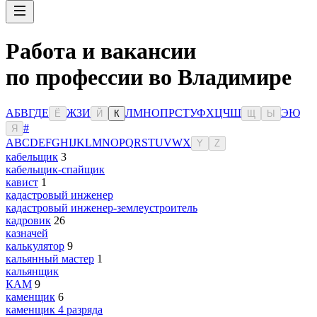
Работа и вакансии
по профессии во Владимире
А
Б
В
Г
Д
Е
Ж
З
И
Л
М
Н
О
П
Р
С
Т
У
Ф
Х
Ц
Ч
Ш
Э
Ю
Ё
Й
К
Щ
Ы
#
Я
A
B
C
D
E
F
G
H
I
J
K
L
M
N
O
P
Q
R
S
T
U
V
W
X
Y
Z
кабельщик
3
кабельщик-спайщик
кавист
1
кадастровый инженер
кадастровый инженер-землеустроитель
кадровик
26
казначей
калькулятор
9
кальянный мастер
1
кальянщик
КАМ
9
каменщик
6
каменщик 4 разряда